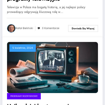
Telewizja w Polsce ma bogatą historię, a jej najlepsi polscy
prowadzący odgrywają kluczową rolę w…
Rafał Bieliński
0 Komentarze
Dowiedz Się Więcej
5 kwietnia, 2024
PROGRAMY ROZRYWKOWE