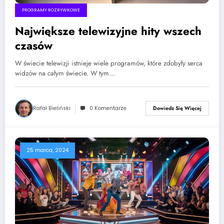
PROGRAMY ROZRYWKOWE
Największe telewizyjne hity wszech
czasów
W świecie telewizji istnieje wiele programów, które zdobyły serca
widzów na całym świecie. W tym…
Rafał Bieliński
0 Komentarze
Dowiedz Się Więcej
25 marca, 2024