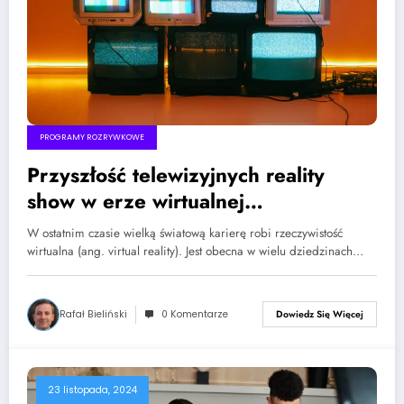
PROGRAMY ROZRYWKOWE
Przyszłość telewizyjnych reality
show w erze wirtualnej
rzeczywistości
W ostatnim czasie wielką światową karierę robi rzeczywistość
wirtualna (ang. virtual reality). Jest obecna w wielu dziedzinach…
Rafał Bieliński
0 Komentarze
Dowiedz Się Więcej
23 listopada, 2024