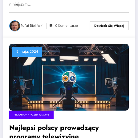
niniejszym…
Rafał Bieliński
0 Komentarze
Dowiedz Się Więcej
5 maja, 2024
PROGRAMY ROZRYWKOWE
Najlepsi polscy prowadzący
programy telewizyjne