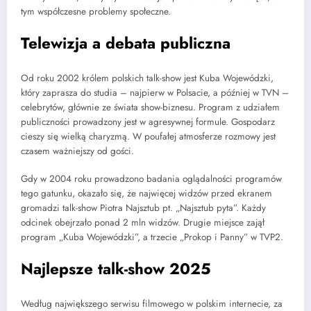
tym współczesne problemy społeczne.
Telewizja a debata publiczna
Od roku 2002 królem polskich talk-show jest Kuba Wojewódzki,
który zaprasza do studia – najpierw w Polsacie, a później w TVN –
celebrytów, głównie ze świata show-biznesu. Program z udziałem
publiczności prowadzony jest w agresywnej formule. Gospodarz
cieszy się wielką charyzmą. W poufałej atmosferze rozmowy jest
czasem ważniejszy od gości.
Gdy w 2004 roku prowadzono badania oglądalności programów
tego gatunku, okazało się, że najwięcej widzów przed ekranem
gromadzi talk-show Piotra Najsztub pt. „Najsztub pyta”. Każdy
odcinek obejrzało ponad 2 mln widzów. Drugie miejsce zajął
program „Kuba Wojewódzki”, a trzecie „Prokop i Panny” w TVP2.
Najlepsze talk-show 2025
Według największego serwisu filmowego w polskim internecie, za