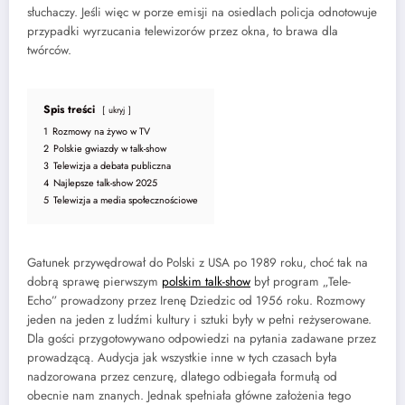
słuchaczy. Jeśli więc w porze emisji na osiedlach policja odnotowuje
przypadki wyrzucania telewizorów przez okna, to brawa dla
twórców.
Spis treści
ukryj
1
Rozmowy na żywo w TV
2
Polskie gwiazdy w talk-show
3
Telewizja a debata publiczna
4
Najlepsze talk-show 2025
5
Telewizja a media społecznościowe
Gatunek przywędrował do Polski z USA po 1989 roku, choć tak na
dobrą sprawę pierwszym
polskim talk-show
był program „Tele-
Echo” prowadzony przez Irenę Dziedzic od 1956 roku. Rozmowy
jeden na jeden z ludźmi kultury i sztuki były w pełni reżyserowane.
Dla gości przygotowywano odpowiedzi na pytania zadawane przez
prowadzącą. Audycja jak wszystkie inne w tych czasach była
nadzorowana przez cenzurę, dlatego odbiegała formułą od
obecnie nam znanych. Jednak spełniała główne założenia tego