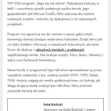
TVP VOD program „Tego się nie wytnie”. Poświęcony kulturze, w
lekki i rozrywkowy sposób podejmuje ważkie tematy. Jego
gospodarzem jest Mariusz Cieślik, który zaprasza do rozmów
czołowych artystów i twórców, by dyskutować o ich najnowszych
projektach.
Program nie ogranicza się do rozmów o sztuce, gdyż artyści
komentują również bieżące wydarzenia kulturalne. Dzięki temu jest
nie tylko źródłem informacji o nowościach kulturalnych, ale także
forum do dyskusji o
aktualnych trendach i problemach
współczesnego świata. Nie brakuje muzyki, filmu, teatru, literatury i
satyry oraz fachowych komentarzy.
Nowe trendy w programach typu talk-show wprowadzane są przez
wszystkich nadawców z tzw. wielkiej czwórki (TVP1, TVP2, Polsat,
TVN). Autorzy sięgają po media społecznościowe, co ilustruje, jak
długą drogę przeszły audycje typu talk-show, które przecież
zaczynały karierę od radia.
Rafał Bieliński
Nazywam się Rafał Bieliński i jestem