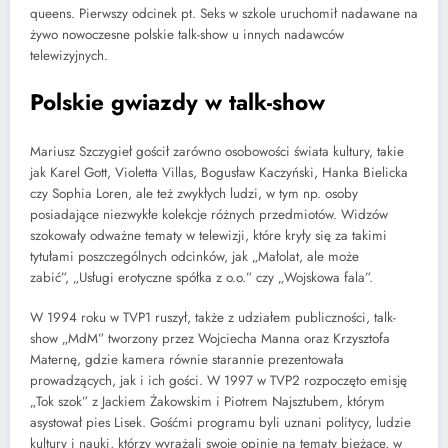
queens. Pierwszy odcinek pt. Seks w szkole uruchomił nadawane na
żywo nowoczesne polskie talk-show u innych nadawców
telewizyjnych.
Polskie gwiazdy w talk-show
Mariusz Szczygieł gościł zarówno osobowości świata kultury, takie
jak Karel Gott, Violetta Villas, Bogusław Kaczyński, Hanka Bielicka
czy Sophia Loren, ale też zwykłych ludzi, w tym np. osoby
posiadające niezwykłe kolekcje różnych przedmiotów. Widzów
szokowały odważne tematy w telewizji, które kryły się za takimi
tytułami poszczególnych odcinków, jak „Małolat, ale może
zabić”, „Usługi erotyczne spółka z o.o.” czy „Wojskowa fala”.
W 1994 roku w TVP1 ruszył, także z udziałem publiczności, talk-
show „MdM” tworzony przez Wojciecha Manna oraz Krzysztofa
Maternę, gdzie kamera równie starannie prezentowała
prowadzących, jak i ich gości. W 1997 w TVP2 rozpoczęto emisję
„Tok szok” z Jackiem Żakowskim i Piotrem Najsztubem, którym
asystował pies Lisek. Gośćmi programu byli uznani politycy, ludzie
kultury i nauki, którzy wyrażali swoje opinie na tematy bieżące, w