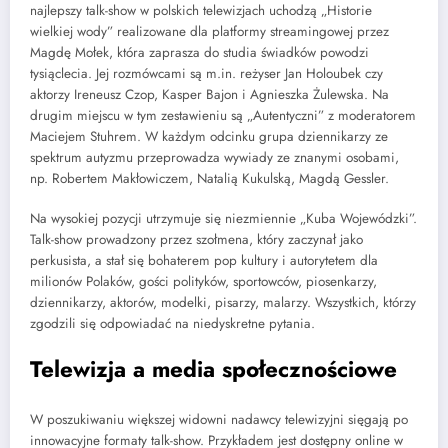
najlepszy talk-show w polskich telewizjach uchodzą „Historie
wielkiej wody” realizowane dla platformy streamingowej przez
Magdę Mołek, która zaprasza do studia świadków powodzi
tysiąclecia. Jej rozmówcami są m.in. reżyser Jan Holoubek czy
aktorzy Ireneusz Czop, Kasper Bajon i Agnieszka Żulewska. Na
drugim miejscu w tym zestawieniu są „Autentyczni” z moderatorem
Maciejem Stuhrem. W każdym odcinku grupa dziennikarzy ze
spektrum autyzmu przeprowadza wywiady ze znanymi osobami,
np. Robertem Makłowiczem, Natalią Kukulską, Magdą Gessler.
Na wysokiej pozycji utrzymuje się niezmiennie „Kuba Wojewódzki”.
Talk-show prowadzony przez szołmena, który zaczynał jako
perkusista, a stał się bohaterem pop kultury i autorytetem dla
milionów Polaków, gości polityków, sportowców, piosenkarzy,
dziennikarzy, aktorów, modelki, pisarzy, malarzy. Wszystkich, którzy
zgodzili się odpowiadać na niedyskretne pytania.
Telewizja a media społecznościowe
W poszukiwaniu większej widowni nadawcy telewizyjni sięgają po
innowacyjne formaty talk-show. Przykładem jest dostępny online w