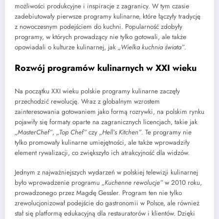
możliwości produkcyjne i inspiracje z zagranicy. W tym czasie
zadebiutowały pierwsze programy kulinarne, które łączyły tradycję
z nowoczesnym podejściem do kuchni. Popularność zdobyły
programy, w których prowadzący nie tylko gotowali, ale także
opowiadali o kulturze kulinarnej, jak
„Wielka kuchnia świata”
.
Rozwój programów kulinarnych w XXI wieku
Na początku XXI wieku polskie programy kulinarne zaczęły
przechodzić rewolucję. Wraz z globalnym wzrostem
zainteresowania gotowaniem jako formą rozrywki, na polskim rynku
pojawiły się formaty oparte na zagranicznych licencjach, takie jak
„MasterChef”
,
„Top Chef”
czy
„Hell’s Kitchen”
. Te programy nie
tylko promowały kulinarne umiejętności, ale także wprowadziły
element rywalizacji, co zwiększyło ich atrakcyjność dla widzów.
Jednym z najważniejszych wydarzeń w polskiej telewizji kulinarnej
było wprowadzenie programu
„Kuchenne rewolucje”
w 2010 roku,
prowadzonego przez Magdę Gessler. Program ten nie tylko
zrewolucjonizował podejście do gastronomii w Polsce, ale również
stał się platformą edukacyjną dla restauratorów i klientów. Dzięki