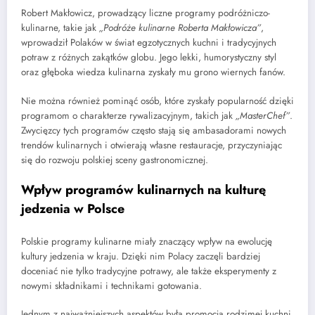
Robert Makłowicz, prowadzący liczne programy podróżniczo-
kulinarne, takie jak
„Podróże kulinarne Roberta Makłowicza”
,
wprowadził Polaków w świat egzotycznych kuchni i tradycyjnych
potraw z różnych zakątków globu. Jego lekki, humorystyczny styl
oraz głęboka wiedza kulinarna zyskały mu grono wiernych fanów.
Nie można również pominąć osób, które zyskały popularność dzięki
programom o charakterze rywalizacyjnym, takich jak
„MasterChef”
.
Zwycięzcy tych programów często stają się ambasadorami nowych
trendów kulinarnych i otwierają własne restauracje, przyczyniając
się do rozwoju polskiej sceny gastronomicznej.
Wpływ programów kulinarnych na kulturę
jedzenia w Polsce
Polskie programy kulinarne miały znaczący wpływ na ewolucję
kultury jedzenia w kraju. Dzięki nim Polacy zaczęli bardziej
doceniać nie tylko tradycyjne potrawy, ale także eksperymenty z
nowymi składnikami i technikami gotowania.
Jednym z najważniejszych aspektów była promocja rodzimej kuchni