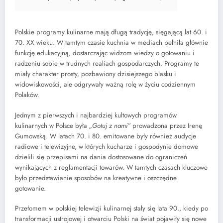
Polskie programy kulinarne mają długą tradycję, sięgającą lat 60. i
70. XX wieku. W tamtym czasie kuchnia w mediach pełniła głównie
funkcję edukacyjną, dostarczając widzom wiedzy o gotowaniu i
radzeniu sobie w trudnych realiach gospodarczych. Programy te
miały charakter prosty, pozbawiony dzisiejszego blasku i
widowiskowości, ale odgrywały ważną rolę w życiu codziennym
Polaków.
Jednym z pierwszych i najbardziej kultowych programów
kulinarnych w Polsce była
„Gotuj z nami”
prowadzona przez Irenę
Gumowską. W latach 70. i 80. emitowane były również audycje
radiowe i telewizyjne, w których kucharze i gospodynie domowe
dzielili się przepisami na dania dostosowane do ograniczeń
wynikających z reglamentacji towarów. W tamtych czasach kluczowe
było przedstawianie sposobów na kreatywne i oszczędne
gotowanie.
Przełomem w polskiej telewizji kulinarnej stały się lata 90., kiedy po
transformacji ustrojowej i otwarciu Polski na świat pojawiły się nowe